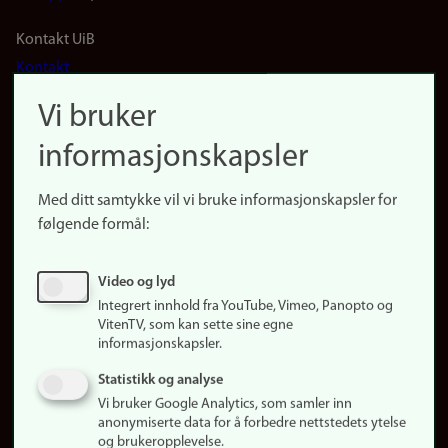
Footer
Kontakt UiB
Kontakt
navigation
Finn ansatte
Vi bruker
(no)
Finn forsker
informasjonskapsler
Presse
Snarveier
Med ditt samtykke vil vi bruke informasjonskapsler for
Finn studier
følgende formål:
Ledige stillinger
Sosiale medier
Video og lyd
Facebook
Integrert innhold fra YouTube, Vimeo, Panopto og
Instagram
VitenTV, som kan sette sine egne
informasjonskapsler.
LinkedIn
Snapchat
Statistikk og analyse
Om nettstedet
Vi bruker Google Analytics, som samler inn
anonymiserte data for å forbedre nettstedets ytelse
Informasjonskapsler
og brukeropplevelse.