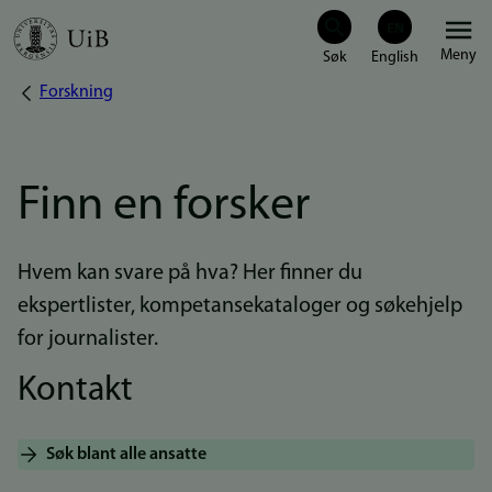
Hopp
Meny
til
Forskning
Navigasjonssti
hovedinnhold
Finn en forsker
Hvem kan svare på hva? Her finner du
ekspertlister, kompetansekataloger og søkehjelp
for journalister.
Kontakt
Søk blant alle ansatte